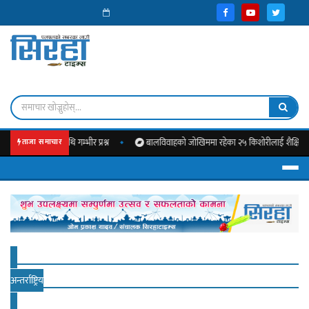
 सरकारमाथि गम्भीर प्रश्न
बालविवाहको जोखिममा रहेका २५ किशोरीलाई शैक्षिक सामग्री
ताजा समाचार
अन्तर्राष्ट्रिय