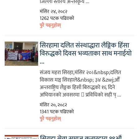
जिल्ला स्तरिय अन्तरकृय ...
मंसिर २४, २०८२
1262 पटक पढिएको
पुरै पढ्नुहोस्
सिरहामा दलित संस्थाद्धारा लैङ्गिक हिंसा
विरुद्धको दिवस भव्यताका साथ मनाईयो
...
संजय महरा सिरहा,मंसिर २०।&nbsp;दलित
विकास मञ्च सिरहाले&nbsp; ३४ &zwj;औँ
अन्तराष्टि᳙य लैङ्गक हिसाँ बिरुद्धको १६ दिने
अभियानको अवसरमा ᳚ प्रविधिको सही प् ...
मंसिर २०, २०८२
1341 पटक पढिएको
पुरै पढ्नुहोस्
सिराहा सेवा समाज कतारद्वारा १९औँ