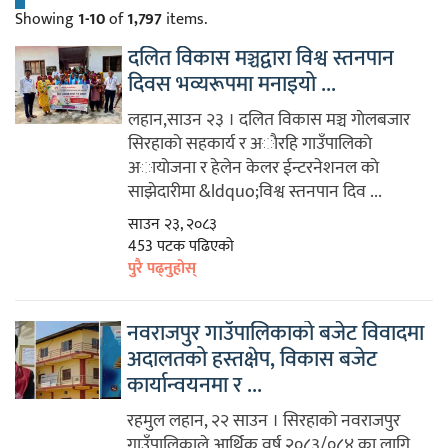
Showing
1-10
of
1,797
items.
दलित विकास मञ्चद्वारा विश्व स्तनपान
दिवस भव्यरूपमा मनाइयो ...
लहान,साउन २३ । दलित विकास मञ्च गाेलबजार
सिरहाकाे सहकार्य र अाैरहि गाउँपालिकाे
अायाेजना र हेलेन केलर ईन्टरनेशनल काे
साझेदारीमा &ldquo;विश्व स्तनपान दिव ...
साउन २३, २०८३
453 पटक पढिएको
पुरै पढ्नुहोस्
नवराजपुर गाउँपालिकाको बजेट विवादमा
अदालतको हस्तक्षेप, विकास बजेट
कार्यान्वयनमा र ...
रहमुल लहान, २२ साउन । सिरहाको नवराजपुर
गाउँपालिकाले आर्थिक वर्ष २०८३/०८४ का लागि