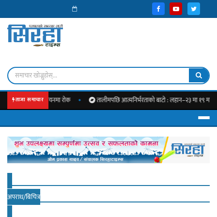
बजेट कार्यान्वयनमा रोक
तालीमपछि आत्मनिर्भरताको बाटो : लहान–२३ मा १९ महिलालाई नि
ताजा समाचार
अपराध/बिचित्र