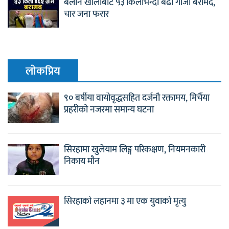
बलान खोलाबाट ५३ किलोभन्दा बढी गाँजा बरामद,
चार जना फरार
लाेकप्रिय
९० बर्षीया वायोवृद्धसहित दर्जनौ रक्तामय, मिर्चैया
प्रहरीको नजरमा समान्य घटना
सिरहामा खुलेयाम लिङ्ग परिकक्षण, नियमनकारी
निकाय मौन
सिरहाको लहानमा ३ मा एक युवाको मृत्यु