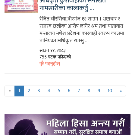
अधिकृत कुशवाहाको सनाखत
नामसारीका कालाकर्तु ...
रंजित चौरसिया,वीरगंज ११ साउन । भ्रष्टाचार र
राजस्व छलीका आरोप लागेर श्रम तथा यातायात
मन्त्रालय मधेश प्रदेशमा कारवाही स्वरुप काजमा
तानिएका अधिकृत रामसु ...
साउन ११, २०८३
755 पटक पढिएको
पुरै पढ्नुहोस्
«
1
2
3
4
5
6
7
8
9
10
»