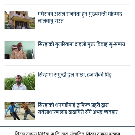
मधेसका असल राजनेता हुन मुख्यमन्त्री मोहम्मद
लालबाबु राउत
सिरहाको गुलरियामा दाइजो मुक्त बिबाह सु-सम्पन्न
सिरहामा समुन्द्री ह्वेल माछा, हजारौको भिड्
सिरहाको धनगडीमाई ट्राफिक प्रहरी द्वारा
सर्वसाधारणलाई दादागिरी सँगै अभद्र व्यवहार
सिरहा टाइम्स मिडिया प्रा.लि. द्वारा संचालित
सिरहा टाइम्स डटकम