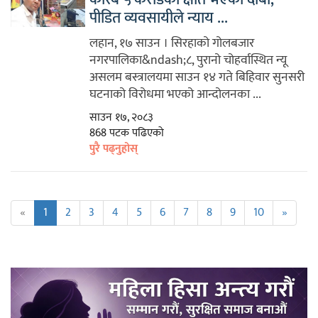
पीडित व्यवसायीले न्याय ...
लहान, १७ साउन । सिरहाको गोलबजार
नगरपालिका&ndash;८, पुरानो चोहर्वास्थित न्यू
असलम बस्त्रालयमा साउन १४ गते बिहिवार सुनसरी
घटनाको विरोधमा भएको आन्दोलनका ...
साउन १७, २०८३
868 पटक पढिएको
पुरै पढ्नुहोस्
«
1
2
3
4
5
6
7
8
9
10
»