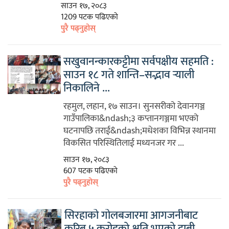
साउन १७, २०८३
1209 पटक पढिएको
पुरै पढ्नुहोस्
सखुवानन्कारकट्टीमा सर्वपक्षीय सहमति :
साउन १८ गते शान्ति–सद्भाव र्‍याली
निकालिने ...
रहमुल, लहान, १७ साउन। सुनसरीको देवानगञ्ज
गाउँपालिका&ndash;३ कप्तानगञ्जमा भएको
घटनापछि तराई&ndash;मधेशका विभिन्न स्थानमा
विकसित परिस्थितिलाई मध्यनजर गर ...
साउन १७, २०८३
607 पटक पढिएको
पुरै पढ्नुहोस्
सिरहाको गोलबजारमा आगजनीबाट
करिब ५ करोडको क्षति भएको दाबी,