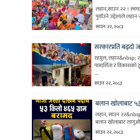
लहान,साउन २२ । स्वच्छ
पुर्याउने उद्देश्यले 
साउन २२, २०८३
सरकारप्रति बढ्दो जनअ
रहमुल, लहान&nbsp; २२
पारदर्शिता र विकासको 
...
साउन २२, २०८३
बलान खोलाबाट ५३ 
लहान, साउन २२&nbsp;।
बलान खोलाबाट लागूऔषध 
साउन २२, २०८३