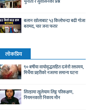
चुनौती र सुशासनको प्रश्न
बलान खोलाबाट ५३ किलोभन्दा बढी गाँजा
बरामद, चार जना फरार
लाेकप्रिय
९० बर्षीया वायोवृद्धसहित दर्जनौ रक्तामय,
मिर्चैया प्रहरीको नजरमा समान्य घटना
सिरहामा खुलेयाम लिङ्ग परिकक्षण,
नियमनकारी निकाय मौन