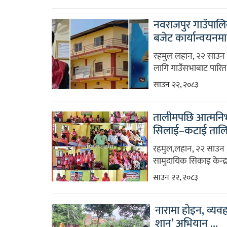
नवराजपुर गाउँपाल
बजेट कार्यान्वयनमा 
रहमुल लहान, २२ साउन 
लागि गाउँसभाबाट पारित
साउन २२, २०८३
तालीमपछि आत्मनिर्
सिलाई–कटाई तालि
रहमुल,लहान, २२ साउन
सामुदायिक सिकाइ केन्द्
साउन २२, २०८३
नारामा होइन, व्यव
शान’ अभियान ...