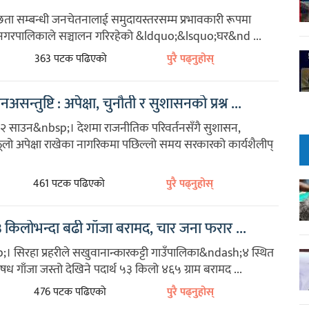
ता सम्बन्धी जनचेतनालाई समुदायस्तरसम्म प्रभावकारी रूपमा
लहान नगरपालिकाले सञ्चालन गरिरहेको &ldquo;&lsquo;घर&nd ...
363 पटक पढिएको
पुरै पढ्नुहोस्
सन्तुष्टि : अपेक्षा, चुनौती र सुशासनको प्रश्न ...
 साउन&nbsp;। देशमा राजनीतिक परिवर्तनसँगै सुशासन,
ठूलो अपेक्षा राखेका नागरिकमा पछिल्लो समय सरकारको कार्यशैलीप्
461 पटक पढिएको
पुरै पढ्नुहोस्
किलोभन्दा बढी गाँजा बरामद, चार जना फरार ...
 सिरहा प्रहरीले सखुवानान्कारकट्टी गाउँपालिका&ndash;४ स्थित
गाँजा जस्तो देखिने पदार्थ ५३ किलो ४६५ ग्राम बरामद ...
476 पटक पढिएको
पुरै पढ्नुहोस्