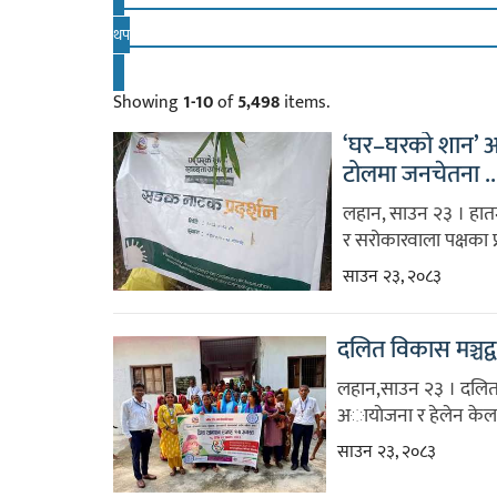
थप
Showing
1-10
of
5,498
items.
‘घर–घरको शान’ अ
टोलमा जनचेतना ..
लहान, साउन २३ । हातम
र सरोकारवाला पक्षका प
साउन २३, २०८३
दलित विकास मञ्चद्व
लहान,साउन २३ । दलित 
अायाेजना र हेलेन केलर
साउन २३, २०८३