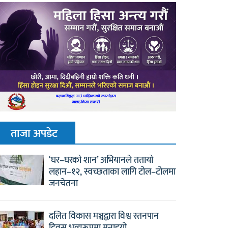
ताजा अपडेट
‘घर–घरको शान’ अभियानले ततायो
लहान–१२, स्वच्छताका लागि टोल–टोलमा
जनचेतना
दलित विकास मञ्चद्वारा विश्व स्तनपान