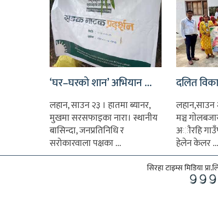
‘घर–घरको शान’ अभियान ...
दलित विकास 
लहान, साउन २३ । हातमा ब्यानर,
लहान,साउन 
मुखमा सरसफाइका नारा। स्थानीय
मञ्च गाेलबजा
बासिन्दा, जनप्रतिनिधि र
अाैरहि गाउँ
सरोकारवाला पक्षका ...
हेलेन केलर ..
सिरहा टाइम्स मिडिया प्रा.ल