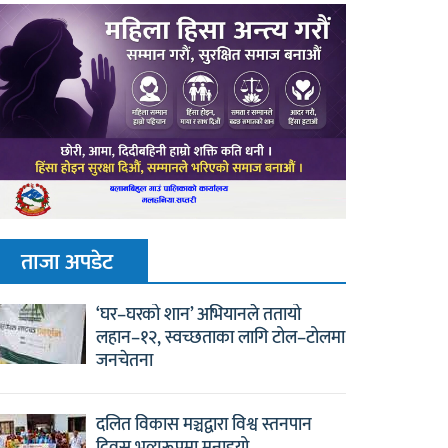
ताजा अपडेट
‘घर–घरको शान’ अभियानले ततायो
लहान–१२, स्वच्छताका लागि टोल–टोलमा
जनचेतना
दलित विकास मञ्चद्वारा विश्व स्तनपान