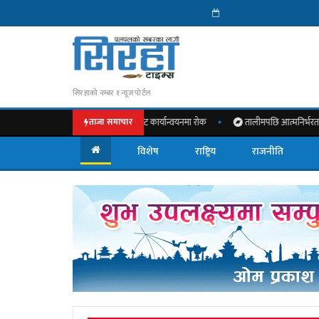
सिरहाको नम्बर १ न्यूज पोर्टल
लतको हस्तक्षेप, विकास बजेट कार्यान्वयनमा रोक
तालीमपछि आत्मनिर्भरताको बाटो : लहा
ताजा समाचार
विशेष
राष्ट्रिय
राजनीति