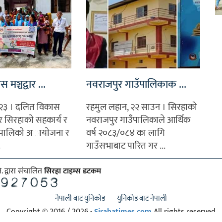
मञ्चद्वार ...
नवराजपुर गाउँपालिकाक ...
२३ । दलित विकास
रहमुल लहान, २२ साउन । सिरहाको
र सिरहाकाे सहकार्य र
नवराजपुर गाउँपालिकाले आर्थिक
पालिकाे अायाेजना र
वर्ष २०८३/०८४ का लागि
.
गाउँसभाबाट पारित गर ...
ि. द्वारा संचालित
सिरहा टाइम्स डटकम
नेपाली बाट युनिकोड
युनिकोड बाट नेपाली
Copyright © 2016 / 2026 -
Sirahatimes.com
All rights reserved