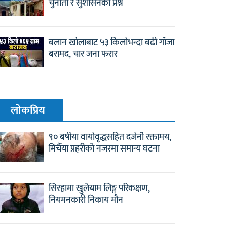
चुनौती र सुशासनको प्रश्न
बलान खोलाबाट ५३ किलोभन्दा बढी गाँजा
बरामद, चार जना फरार
लाेकप्रिय
९० बर्षीया वायोवृद्धसहित दर्जनौ रक्तामय,
मिर्चैया प्रहरीको नजरमा समान्य घटना
सिरहामा खुलेयाम लिङ्ग परिकक्षण,
नियमनकारी निकाय मौन