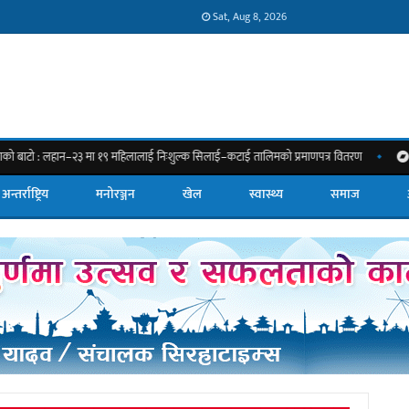
Sat, Aug 8, 2026
न–२३ मा १९ महिलालाई निःशुल्क सिलाई–कटाई तालिमको प्रमाणपत्र वितरण
नारामा होइन, व्
अन्तर्राष्ट्रिय
मनोरञ्जन
खेल
स्वास्थ्य
समाज