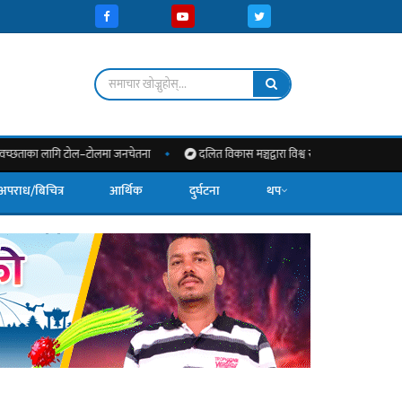
ि टोल–टोलमा जनचेतना
दलित विकास मञ्चद्वारा विश्व स्तनपान दिवस भव्यरूपमा मनाइयो
अपराध/बिचित्र
आर्थिक
दुर्घटना
थप