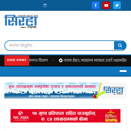
लिमको प्रमाणपत्र वितरण
नारामा होइन, व्यवहारमा स्वच्छता उतार्ने लक्ष्यसहित लहानको ‘घ
ताजा समाचार