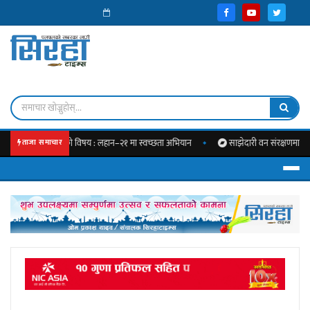
्यादासँग जोडिएको विषय : लहान–२१ मा स्वच्छता अभियान
साझेदारी वन संरक्षणमा सक्रिय हुन
ताजा समाचार