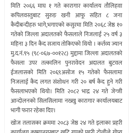
मिति २०६६ माघ १ गते कारागार कार्यालय तौलिहवा
कपिलवस्तुबाट सुरुङ खनी आफू सहित ८ जना
कैदीबन्दीहरु भागे,भगाएको कसुरमा मिति २०६८ जेष्ठ १०
गतेको जिल्ला अदालतको फैसलाले निजलाई २५ वर्ष ३
महिना ३ दिन कैद सजाय तोकिएको थियो । कर्तव्य ज्यान
मु.द.नं.९५ (९८-०६७-००१२८) मुद्दामा जिल्ला अदालतको
फैसला उपर तत्कालिन पुनरावेदन अदालत बुटवल
ईजलासको मिति २०६९असोज १५ गतेको फैसलामा
निजलाई कैद लगत संशोधन गरी २० बर्ष कैद हुने गरी
फैसलाभएको थियो। मिति २०८२ भाद्र २४ गते जेन्जी
आन्दोलनको सिलसिलामा नख्खु कारागार कार्यालयबाट
भागी फरार रहेका दिए।
खोज तलासका क्रममा २०८३ जेष्ठ २४ गते इलाका प्रहरी
कार्यालय कृष्णानगरबाट खटि गएको प्रहरी टोलीले गोप्य