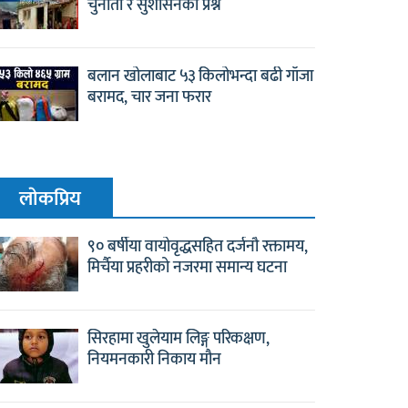
चुनौती र सुशासनको प्रश्न
बलान खोलाबाट ५३ किलोभन्दा बढी गाँजा
बरामद, चार जना फरार
लाेकप्रिय
९० बर्षीया वायोवृद्धसहित दर्जनौ रक्तामय,
मिर्चैया प्रहरीको नजरमा समान्य घटना
सिरहामा खुलेयाम लिङ्ग परिकक्षण,
नियमनकारी निकाय मौन