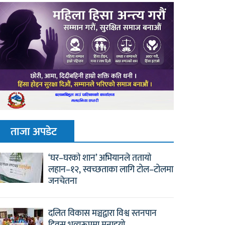
ताजा अपडेट
‘घर–घरको शान’ अभियानले ततायो
लहान–१२, स्वच्छताका लागि टोल–टोलमा
जनचेतना
दलित विकास मञ्चद्वारा विश्व स्तनपान