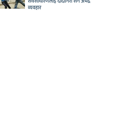
सर्वसाधारणलाई दादागिरी सँगै अभद्र
व्यवहार