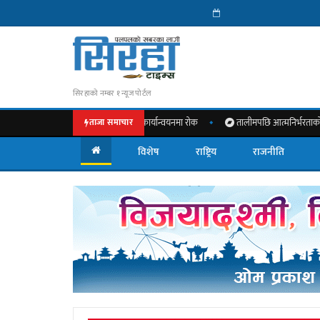
सिरहाको नम्बर १ न्यूज पोर्टल
को हस्तक्षेप, विकास बजेट कार्यान्वयनमा रोक
तालीमपछि आत्मनिर्भरताको बाटो : लहान–
ताजा समाचार
विशेष
राष्ट्रिय
राजनीति