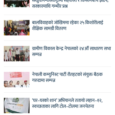
सखुवानन्कारकट्टीमा सहकारी र किसानबीच झडप;
सरकारमाथि गम्भीर प्रश्न
बालविवाहको जोखिममा रहेका २५ किशोरीलाई
शैक्षिक सामग्री वितरण
ग्रामीण विकास केन्द्र नेपालको २४औँ साधारण सभा
सम्पन्न
नेपाली कम्युनिस्ट पार्टी रौतहटको संयुक्त बैठक
गरुडामा सम्पन्न
‘घर–घरको शान’ अभियानले ततायो लहान–१२,
स्वच्छताका लागि टोल–टोलमा जनचेतना